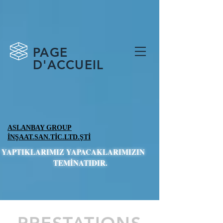
PAGE
D'ACCUEIL
ASLANBAY GROUP
İNŞAAT.SAN.TİC.LTD.ŞTİ
YAPTIKLARIMIZ YAPACAKLARIMIZIN
TEMİNATIDIR.